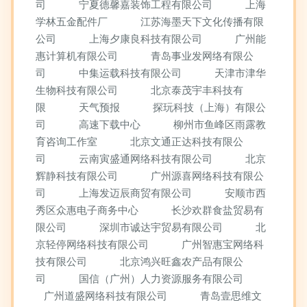
司
宁夏德馨嘉装饰工程有限公司
上海
学林五金配件厂
江苏海墨天下文化传播有限
公司
上海夕康良科技有限公司
广州能
惠计算机有限公司
青岛事业发网络有限公
司
中集运载科技有限公司
天津市津华
生物科技有限公司
北京泰茂宇丰科技有
限
天气预报
探玩科技（上海）有限公
司
高速下载中心
柳州市鱼峰区雨露教
育咨询工作室
北京文通正达科技有限公
司
云南寅盛通网络科技有限公司
北京
辉静科技有限公司
广州源喜网络科技有限公
司
上海发迈辰商贸有限公司
安顺市西
秀区众惠电子商务中心
长沙欢群食盐贸易有
限公司
深圳市诚达宇贸易有限公司
北
京轻停网络科技有限公司
广州智惠宝网络科
技有限公司
北京鸿兴旺鑫农产品有限公
司
国信（广州）人力资源服务有限公司
广州道盛网络科技有限公司
青岛壹思维文