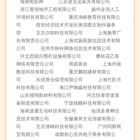
海南电影网
江苏波克尼家具有限公司
浙江善强地坪工程有限公司
扬州金强人工
环境科技有限公司
重庆淘铢教育科技有限公
司
西安经济技术开发区奥琪图文制作服务
部
北京尔朝科技有限公司
上海魅菁广
告有限责任公司
上海优扬新媒信息技术有限
公司
沧州市林科网络信息技术有限公司
河北思固尔围栏设施有限公司
攀枝花乙客
网络有限责任公司
周易算命
上海环旅
数据科技有限公司
重庆鹏阳建材有限公
司
乐优商业保理有限公司
上海竹影月
科技有限公司
海口尹嗨鑫科技有限公司
山东领翔新材料有限公司
河北恒泰管道装
备制造有限公司
宁波钱糖科技有限公司
海南源通互动科技有限公司
临洮县青蝉信
息技术有限公司
安徽康奔文化传媒有限公
司
北京倩峰科技有限公司
广州同辉商
贸有限公司
成都初心至尚电子商务有限公